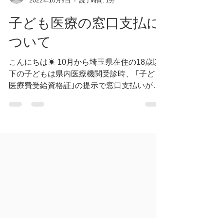
桶川マイン整骨院
2022年10月9日
読了時間: 1分
子ども医療の窓口支払に
ついて
こんにちは☀ 10月から埼玉県在住の18歳以
下の子どもは県内医療機関受診時、 ｢子ども
医療費受給資格証｣の提示で窓口支払いがな
くなります。 しかし、医療機関とは病院の
みを表し、 ⚠接骨院・整骨院は対象外⚠️ で
あることとなりました。...