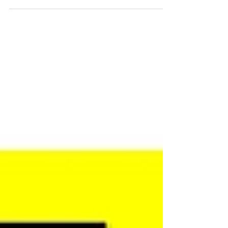
バーウィークになります(^^) 今年は最大９連
休になるそうですよ😍😍😍 当院はという
と… 「もちろん、休まずやります❗❗」 お仕
事や学校がお休みの方もそうでない方も、...